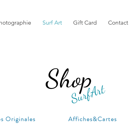
hotographie
Surf Art
Gift Card
Contact
Shop
SurfArt
s Originales
Affiches&Cartes