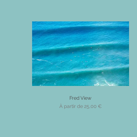
Aperçu rapide
Fred View
Prix promotionnel
À partir de
25,00 €