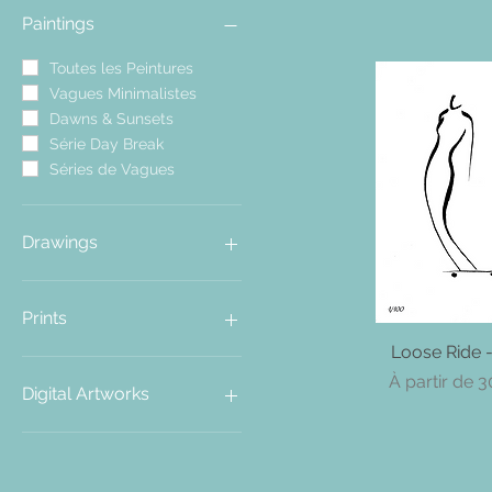
Paintings
Toutes les Peintures
Vagues Minimalistes
Dawns & Sunsets
Série Day Break
Séries de Vagues
Drawings
Tous les Dessins
Silhouettes
Prints
Vagues et Scènes
Loose Ride -
Aperçu ra
Alice in WonderSea
Limited Edition Prints
Prix promoti
À partir de
3
Posters & Cards
Digital Artworks
Prints - Promo!
Produits Dérivés