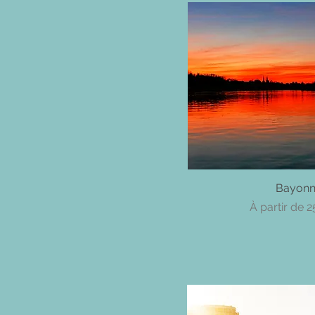
Aperçu ra
Bayon
Prix promoti
À partir de
2