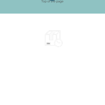
Top of the page
Expédié en 2-10 jours selon le type
l​​
d'œuvre - plus d'info
yens
Emballage sécuritaire
Envoi suivi
Livraison gratuite en France métropolitaine