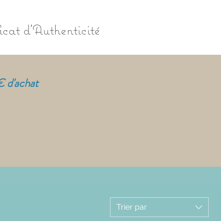
ficat d'Authenticité
€ d'achat
Trier par