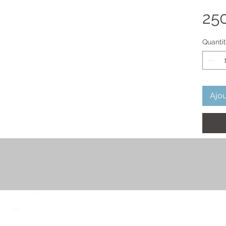
25
Quanti
Ajou