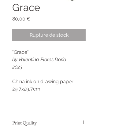
Grace
Prix
80,00 €
Rupture de stock
"Grace"
by Valentina Flores Dorio
2023
China ink on drawing paper
29,7x29,7cm
Print Quality
Hahnemühle Agave 290g