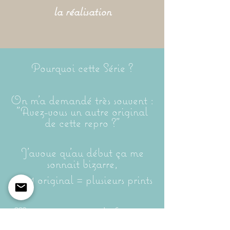
la réalisation
Pourquoi cette Série ?
On m'a demandé très souvent :
"Avez-vous un autre original
de cette repro ?"
J'avoue qu'au début ça me
sonnait bizarre,
car 1 original = plusieurs prints
Mais surtout, ça m'a fait voir
combien vous tenez à avoir