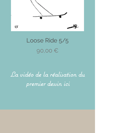
Loose Ride 5/5
Prix
90,00 €
La vidéo de la réalisation du
premier dessin ici