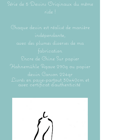
Série de 5 Dessins Originaux du même
ride !
Chaque dessin est réalisé de manière
indépendante,
avec des plumes diverses
de ma
fabrication
Encre de Chine Sur papier
Hahnemühle Agave 290g ou papier
dessin Canson 224gr
Livrés en passe-partout 30x40cm et
avec certificat
d'authenticité