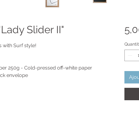
Lady Slider II"
5,
Quanti
 with Surf style!
per 250g - Cold-pressed off-white paper
lack envelope
Ajou