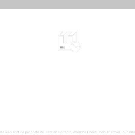
Expédié en 2-10 jours selon le type
l​​
d'œuvre - plus d'info
yens
Emballage sécuritaire
Envoi suivi
Livraison gratuite en France métropolitaine
ite web sont de proprieté de Cristian Corradin, Valentina Flores Dorio et Travel To Publis