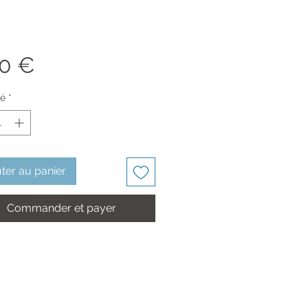
Prix
00 €
té
*
ter au panier
Commander et payer