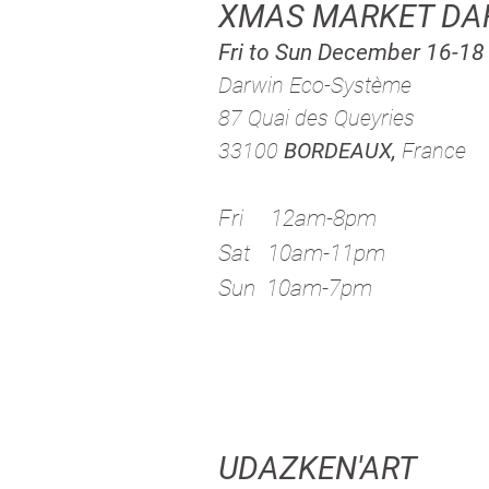
XMAS MARKET DA
Fri to Sun December 16-18
Darwin Eco-Système
87 Quai des Queyries
33100
BORDEAUX,
France
Fri 12am-8pm
Sat 10am-11pm
Sun 10am-7pm
UDAZKEN'ART