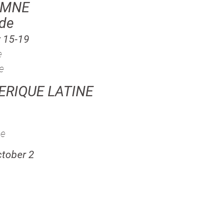
OMNE
rde
 15-19
e
e
ERIQUE LATINE
ce
tober 2