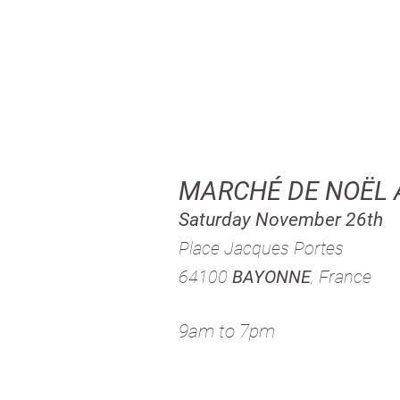
MARCHÉ DE NOËL 
Saturday November 26th
Place Jacques Portes
64100
BAYONNE
, France
9am to 7pm