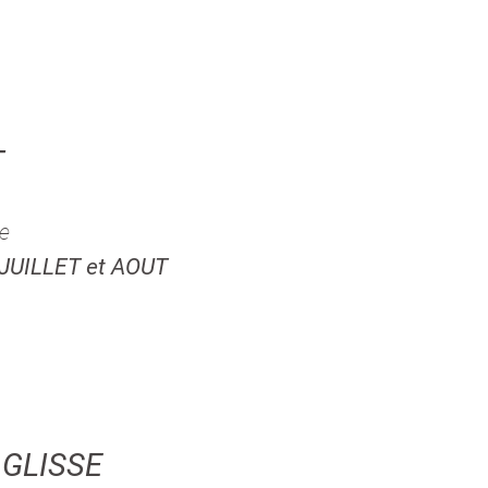
T
ce
 JUILLET et AOUT
 GLISSE