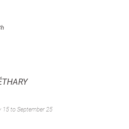
8h
ÉTHARY
y 15
to September 25