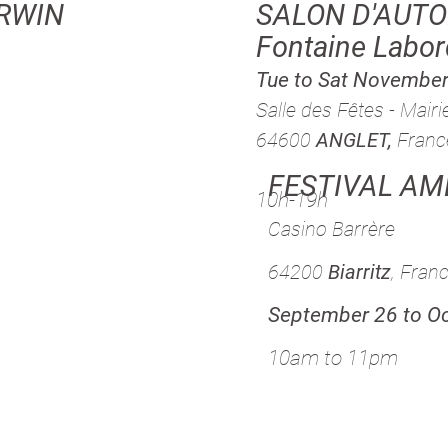
RWIN
SALON D'AUT
Fontaine Labo
Tue to Sat November
Salle des Fêtes - Mairi
64600
ANGLET,
Franc
FESTIVAL AM
10h-19h
Casino Barrère
64200
Biarritz
, Fran
September 26 to Oc
10am to 11pm