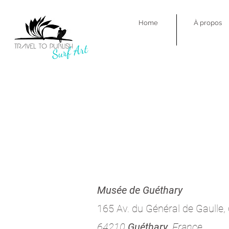
Home
À propos
Surf Art
Musée de Guéthary
165 Av. du Général de Gaulle
64210
Guéthary
, France