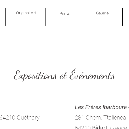
Original Art
Galerie
Prints
Expositions et Événements
Les Frères Ibarboure 
, 64210 Guéthary
281 Chem. Ttalienea
64210
Bidart
,
France