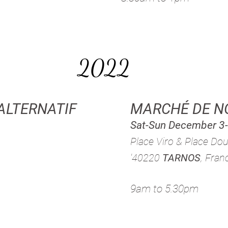
2022
ALTERNATIF
MARCHÉ DE N
Sat-Sun December 3
Place Viro & Place Do
'40220
TARNOS
, Fran
9am to 5.30pm