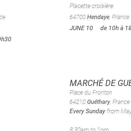
Placette croisière
A
nce
6470
0
Hendaye
, France
JUNE 1
0 de 10h à 1
19h30
MARCHÉ DE GU
Place du Fronton
64210
Guéthary
, France
Every Sunday
from Ma
8.30am to 1pm