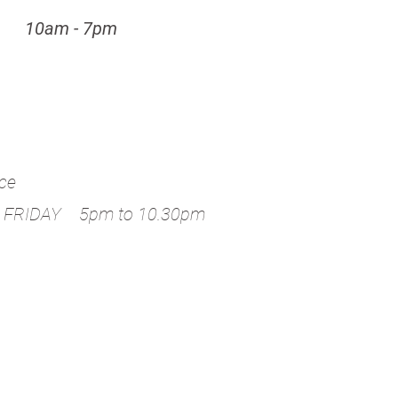
th 10am - 7pm
nce
y FRIDAY
5pm to 10.30pm