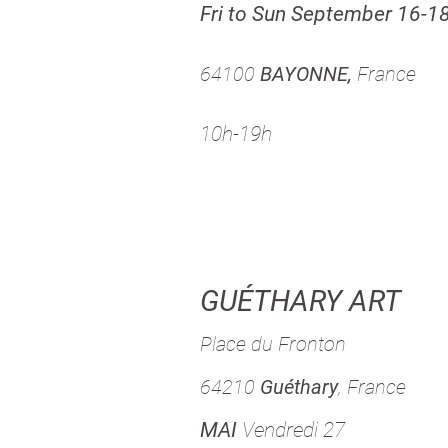
Fri to Sun September 16-1
64100
BAYONNE,
France
10h-19h
GUÉTHARY ART
Place du Fronton
64210
Guéthary
, France
MAI
Vendredi 27