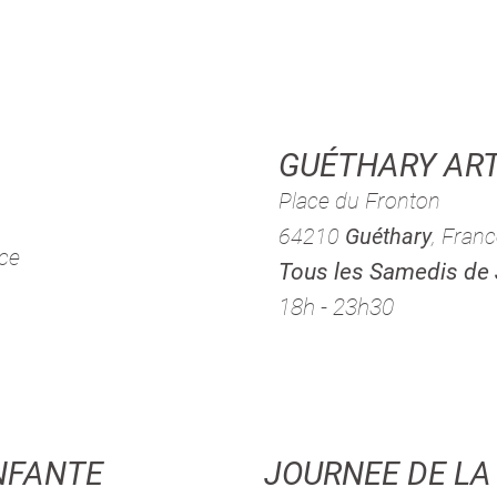
GUÉTHARY AR
Place du Fronton
64210
Guéthary
, Fran
nce
Tous les Samedis de
18h - 23h30
INFANTE
JOURNEE DE LA