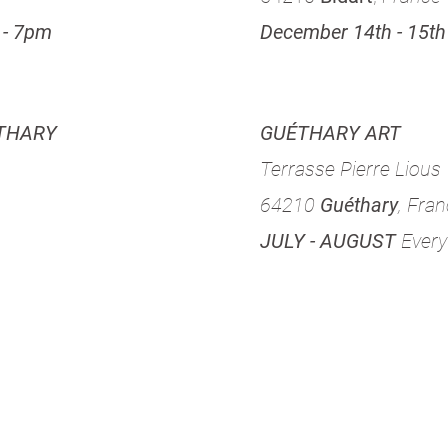
 - 7pm
December 14th - 15
THARY
GUÉTHARY ART
Terrasse Pierre Lious
64210
Guéthary
, Fra
JULY - AUGUST
Ever