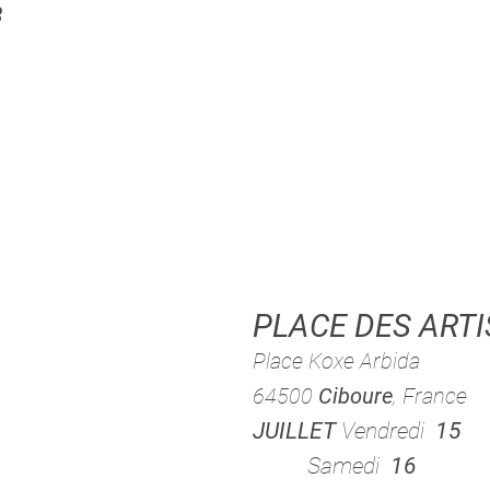
8
PLACE DES ARTI
Place Koxe Arbida
64500
Ciboure
, France
JUILLET
Vendredi
15
Samedi
16